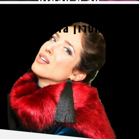
מיכל מג
תיאטרון TeHoMa