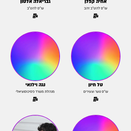
אחיה קפלן
גבריאלה אלטון
עו״ס להט״ב זהב
עו״ס להט״ב
טל חיון
נגה וילנאי
עו״ס נוער וצעירים
מנהלת משרד פסיכוסוציאלי