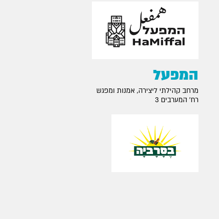
המפעל
מרחב קהילתי ליצירה, אמנות ומפגש
רח׳ המערבים 3
בסרביה
רח׳ בן יהודה 34